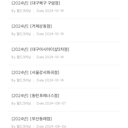
케
사
[2024년]
[대구북구 구암점]
담
비
어
말
By 월드크리닝
Date 2024-10-14
회
즈
[2024년]
[거제상동점]
사
비
By 월드크리닝
Date 2024-10-14
전
니
[2024년]
[대구이시아더샵3차점]
회
사
By 월드크리닝
Date 2024-10-14
연
스
혁
[2024년]
[서울강서화곡점]
인
By 월드크리닝
Date 2024-10-14
증
호
현
텔
[2024년]
[동탄포레너스점]
황
세
탁
By 월드크리닝
Date 2024-08-07
오
서
시
비
[2024년]
[부산동래점]
는
스
길
By 월드크리닝
Date 2024-08-06