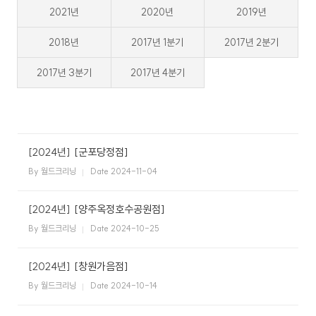
2021년
2020년
2019년
스
식
창
이
자
업
용
주
2018년
2017년 1분기
2017년 2분기
소
시
하
개
간
는
2017년 3분기
2017년 4분기
일
공
회
월
안
질
반
지
내
문
창
크
사
업
리
항
설
매
고
사
드
닝
명
장
객
이
[2024년]
[군포당정점]
회
찾
의
플
벤
기
소
By 월드크리닝
Date 2024-11-04
러
트
소
크
리
신
스
규
크
SN
[2024년]
[양주옥정호수공원점]
오
리
S
픈
By 월드크리닝
Date 2024-10-25
개
리
닝
매
장
하
[2024년]
[창원가음점]
이
닝
CE
창
By 월드크리닝
Date 2024-10-14
엔
O
업
드
인
상