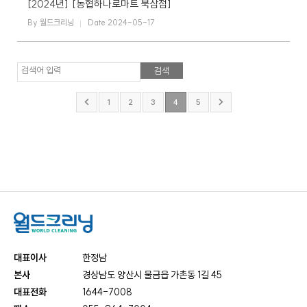
[2024년]
[농협하나로마트 북삼점]
By 월드크리닝
Date 2024-05-17
검색어 입력
1
2
3
4
5
대표이사
한정남
본사
경상남도 양산시 물금읍 가촌동 1길 45
대표전화
1644-7008