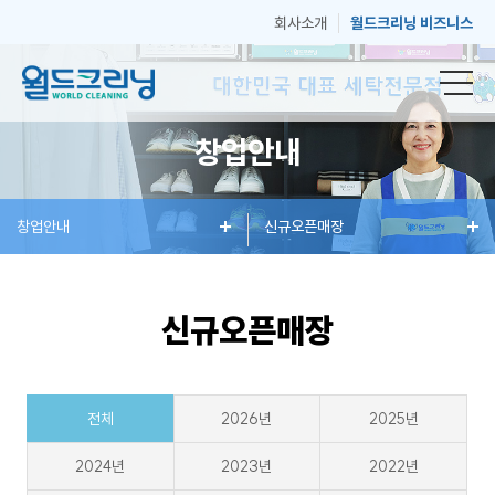
회사소개
월드크리닝 비즈니스
창업안내
창
창업안내
세
혜
신규오픈매장
매
고
업
탁
택
장
객
신규오픈매장
안
서
과
안
센
전체
2026년
2025년
내
비
소
내
터
2024년
2023년
2022년