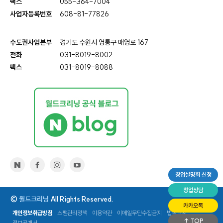
팩스
055-364-7004
사업자등록번호
608-81-77826
수도권사업본부
경기도 수원시 영통구 매영로 167
전화
031-8019-8002
팩스
031-8019-8088
창업설명회 신청
창업상담
©
월드크리닝
All Rights Reserved.
카카오톡
개인정보취급방침
스팸관리정책
이용약관
이메일무단수집금지
법적고지
TOP
정보공개서