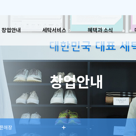
창업안내
세탁서비스
혜택과 소식
혜택과 소식
매장
창업안내
공지사항
이용시
이벤트
매장찾
SNS
픈매장