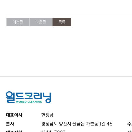
이전글
다음글
목록
대표이사
한정남
본사
경상남도 양산시 물금읍 가촌동 1길 45
수