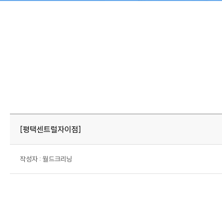
회사소개
월드크리닝 비즈니스
CEO 인사말
호텔 세탁서비스
회사비전
[평택센트럴자이점]
회사연혁
인증현황
작성자 : 월드크리닝
오시는길