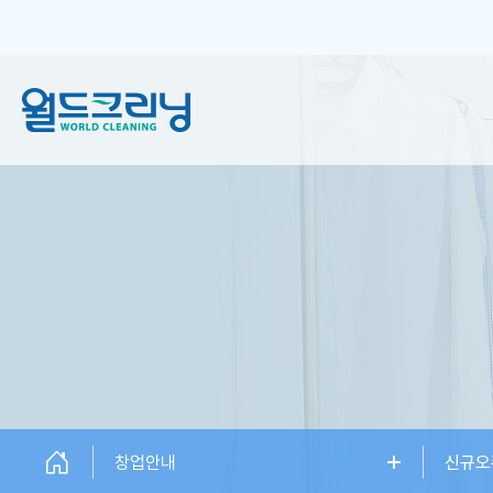
창업안내
세탁서비스
창업소개
일반 크리닝
창업설명회
플러스 크리닝
신규오픈매장
하이엔드케어
창업상담
창업안내
신규오