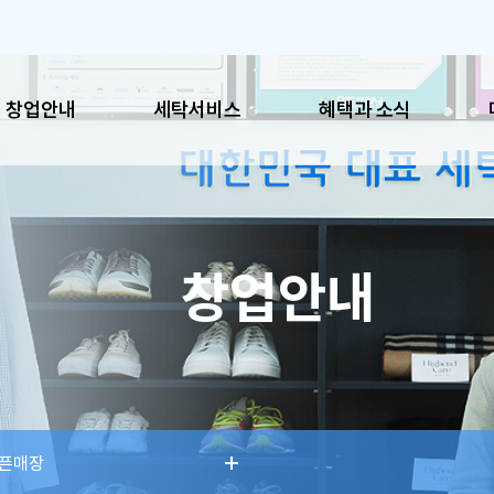
창업안내
세탁서비스
혜택과 소식
혜택과 소식
매장
창업안내
공지사항
이용시
이벤트
매장찾
SNS
픈매장