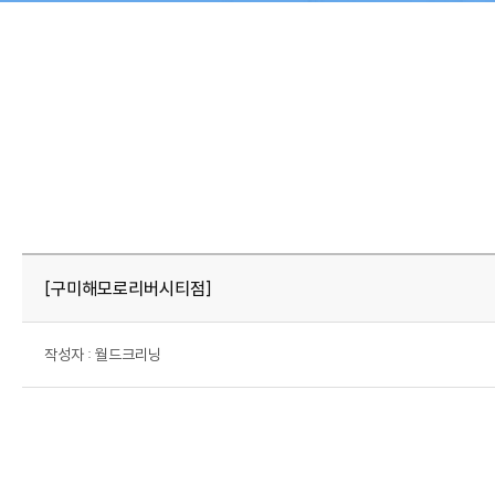
회사소개
월드크리닝 비즈니스
CEO 인사말
호텔 세탁서비스
회사비전
[구미해모로리버시티점]
회사연혁
인증현황
작성자 : 월드크리닝
오시는길