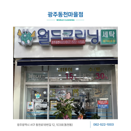
스
식
창
이
자
업
용
주
소
시
하
개
간
는
일
공
회
월
안
질
반
지
내
문
창
크
사
업
리
항
설
매
고
사
드
닝
명
장
객
이
회
찾
의
플
벤
기
소
러
트
소
크
리
신
스
규
크
SN
오
리
S
픈
개
리
닝
매
장
하
이
닝
CE
창
엔
O
업
드
인
상