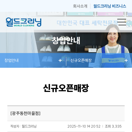
회사소개
월드크리닝 비즈니스
창업안내
창
창업안내
세
혜
신규오픈매장
매
고
업
탁
택
장
객
신규오픈매장
안
서
과
안
센
[광주동천마을점]
내
비
소
내
터
작성자 : 월드크리닝
2025-11-10 14:20:52
|
조회
3,335