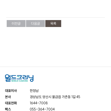
케
사
담
비
어
말
회
즈
사
이전글
다음글
목록
비
전
니
회
사
연
스
혁
인
증
호
현
텔
황
세
탁
대표이사
한정남
오
서
본사
경상남도 양산시 물금읍 가촌동 1길 45
시
비
대표전화
1644-7008
는
스
길
팩스
055-364-7004