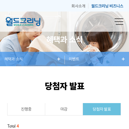
회사소개
월드크리닝 비즈니스
혜택과 소식
창
혜택과 소식
세
혜
이벤트
매
고
업
탁
택
장
객
당첨자 발표
안
서
과
안
센
진행중
마감
당첨자 발표
내
비
소
내
터
Total
4