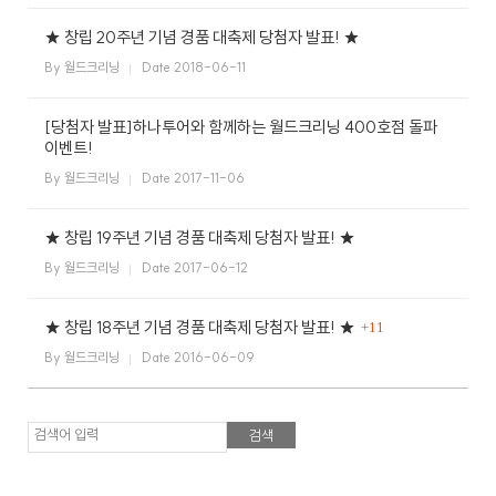
★ 창립 20주년 기념 경품 대축제 당첨자 발표! ★
스
식
창
이
자
업
용
주
By 월드크리닝
Date 2018-06-11
소
시
하
개
간
는
일
공
[당첨자 발표]하나투어와 함께하는 월드크리닝 400호점 돌파
회
월
안
질
반
지
이벤트!
내
문
창
크
사
업
By 월드크리닝
Date 2017-11-06
리
항
설
매
고
사
드
닝
명
장
객
이
★ 창립 19주년 기념 경품 대축제 당첨자 발표! ★
회
찾
의
플
벤
기
소
By 월드크리닝
Date 2017-06-12
러
트
소
크
리
신
스
규
크
SN
★ 창립 18주년 기념 경품 대축제 당첨자 발표! ★
+11
오
리
S
픈
By 월드크리닝
Date 2016-06-09
개
리
닝
매
장
하
이
검색어 입력
닝
CE
창
엔
O
업
드
인
상