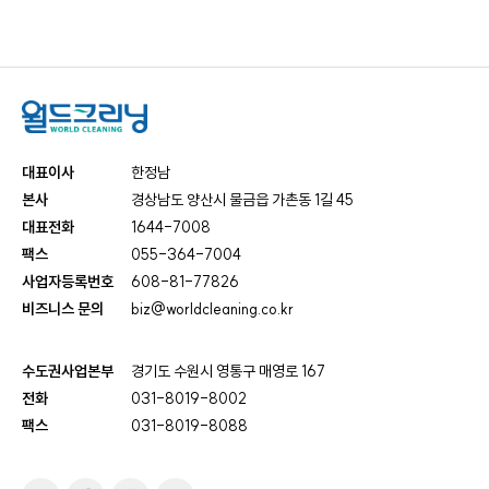
케
사
담
비
어
말
회
즈
사
비
전
대표이사
한정남
니
회
본사
경상남도 양산시 물금읍 가촌동 1길 45
사
대표전화
1644-7008
연
스
팩스
055-364-7004
혁
사업자등록번호
608-81-77826
인
비즈니스 문의
biz@worldcleaning.co.kr
증
호
현
텔
황
수도권사업본부
세
경기도 수원시 영통구 매영로 167
탁
전화
031-8019-8002
오
서
팩스
031-8019-8088
시
비
는
스
길