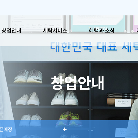
창업안내
세탁서비스
혜택과 소식
혜택과 소식
매장
창업안내
공지사항
이용시
이벤트
매장찾
SNS
픈매장