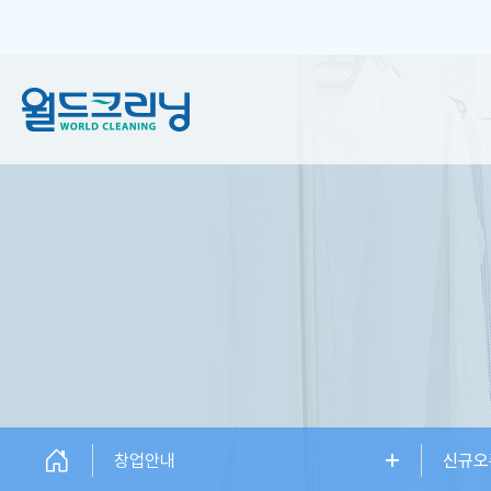
창업안내
세탁서비스
창업소개
일반 크리닝
창업설명회
플러스 크리닝
신규오픈매장
하이엔드케어
창업상담
창업안내
신규오