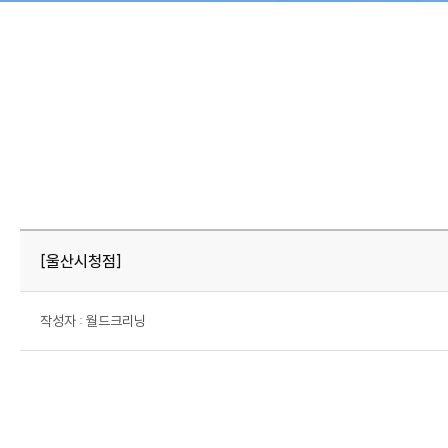
회사소개
월드크리닝 비즈니스
CEO 인사말
호텔 세탁서비스
회사비전
[울산시청점]
회사연혁
인증현황
작성자 : 월드크리닝
오시는길