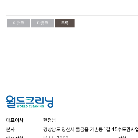
이전글
다음글
목록
대표이사
한정남
본사
경상남도 양산시 물금읍 가촌동 1길 45
수도권사