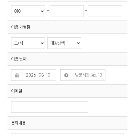
케
사
담
비
어
말
-
-
회
즈
이용 가맹점
사
비
전
니
회
사
이용 날짜
연
스
혁
인
증
호
이메일
현
텔
황
세
탁
오
서
시
비
문의내용
는
스
길