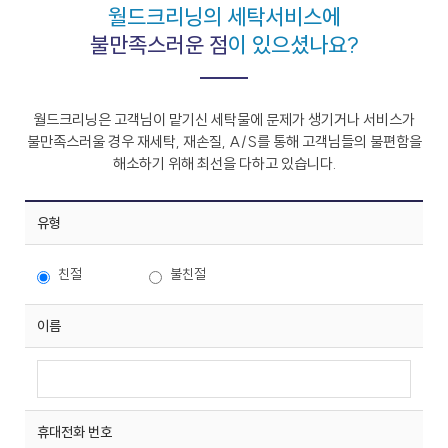
월드크리닝의 세탁서비스에
스
식
창
이
자
불만족스러운 점
이 있으셨나요?
업
용
주
소
시
하
개
간
는
일
공
회
월
안
질
월드크리닝은 고객님이 맡기신 세탁물에 문제가 생기거나 서비스가
반
지
내
문
창
불만족스러울 경우
재세탁, 재손질, A/S를 통해 고객님들의 불편함을
크
사
업
해소하기 위해 최선을 다하고 있습니다.
리
항
설
매
고
사
드
닝
명
장
객
이
회
찾
의
유형
플
벤
기
소
러
트
소
크
리
신
스
친절
불친절
규
크
SN
오
리
S
픈
이름
개
리
닝
매
장
하
이
닝
CE
창
엔
O
업
휴대전화 번호
드
인
상