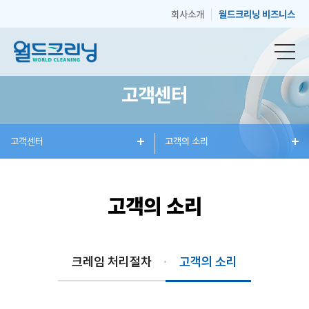
회사소개
월드크리닝 비즈니스
고객센터
창
고객센터
세
혜
고객의 소리
매
고
업
탁
택
장
객
고객의 소리
안
서
과
안
센
크레임 처리절차
고객의 소리
내
비
소
내
터